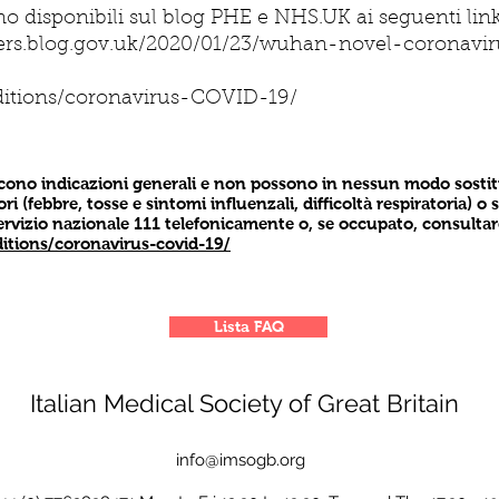
no disponibili sul blog PHE e NHS.UK ai seguenti link
tters.blog.gov.uk/2020/01/23/wuhan-novel-coronav
ditions/coronavirus-COVID-19/
scono indicazioni generali e non possono in nessun modo sostitu
ri (febbre, tosse e sintomi influenzali, difficoltà respiratoria) 
servizio nazionale 111 telefonicamente o, se occupato, consultare
tions/coronavirus-covid-19/
Lista FAQ
Italian Medical Society of Great Britain
info@imsogb.org