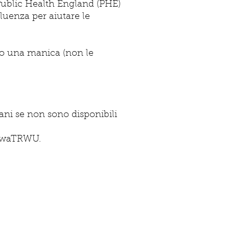
. Public Health England (PHE)
luenza per aiutare le
o o una manica (non le
ani se non sono disponibili
P7waTRWU.