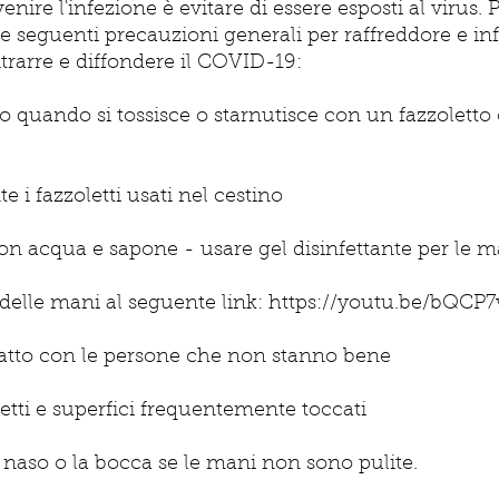
enire l'infezione è evitare di essere esposti al virus
 seguenti precauzioni generali per raffreddore e inf
trarre e diffondere il COVID-19:
aso quando si tossisce o starnutisce con un fazzolett
i fazzoletti usati nel cestino
con acqua e sapone - usare gel disinfettante per le m
 delle mani al seguente link:
https://youtu.be/bQC
ntatto con le persone che non stanno bene
getti e superfici frequentemente toccati
il naso o la bocca se le mani non sono pulite.