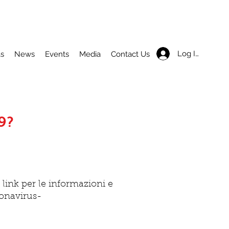
Log In
as
News
Events
Media
Contact Us
9?
link per le informazioni e
onavirus-