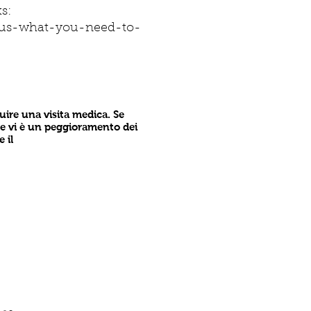
s:
irus-what-you-need-to-
ire una visita medica. Se
o se vi è un peggioramento dei
 il